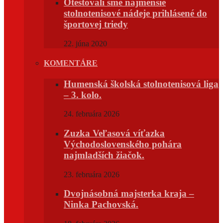
Otestovali sme najmenšie
stolnotenisové nádeje prihlásené do
športovej triedy
22. júna 2020
KOMENTÁRE
Humenská školská stolnotenisová liga
– 3. kolo.
24. februára 2026
Zuzka Veľasová víťazka
Východoslovenského pohára
najmladších žiačok.
23. februára 2026
Dvojnásobná majsterka kraja –
Ninka Pachovská.