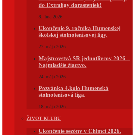
do Extraligy dorasteniek!
8. júna 2026
Ukončenie 9. ročníka Humenskej
školskej stolnotenisovej ligy.
27. mája 2026
Majstrovstvá SR jednotlivcov 2026 –
Najmladšie žiactvo.
24. mája 2026
Pozvánka 4.kolo Humenská
stolnotenisová liga.
18. mája 2026
ŽIVOT KLUBU
Ukončenie sezóny v Chlmci 2026.