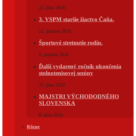
22. júna 2026
3. VSPM staršie žiactvo Čaňa.
12. januára 2026
Športové stretnutie rodín.
6. januára 2026
Ďalší vydarený ročník ukončenia
stolnotenisovej sezóny
15. júna 2025
MAJSTRI VÝCHODODNÉHO
SLOVENSKA
8. júna 2024
Rôzne