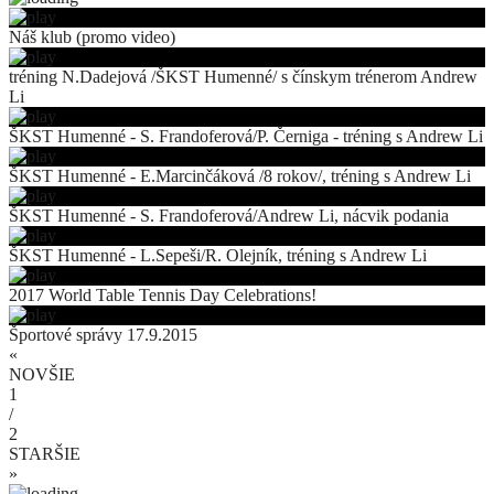
Náš klub (promo video)
tréning N.Dadejová /ŠKST Humenné/ s čínskym trénerom Andrew
Li
ŠKST Humenné - S. Frandoferová/P. Černiga - tréning s Andrew Li
ŠKST Humenné - E.Marcinčáková /8 rokov/, tréning s Andrew Li
ŠKST Humenné - S. Frandoferová/Andrew Li, nácvik podania
ŠKST Humenné - L.Sepeši/R. Olejník, tréning s Andrew Li
2017 World Table Tennis Day Celebrations!
Športové správy 17.9.2015
«
NOVŠIE
1
/
2
STARŠIE
»