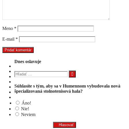
Meno
*
E-mail
*
Dnes oslavuje
Hľadať:
Súhlasíte s tým, aby sa v Humennom vybudovala nová
špecializovaná stolnotenisová hala?
Áno!
Nie!
Neviem