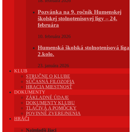
18. februára 2026
Pozvánka na 9. ročník Humenskej
školskej stolnotenisovej ligy – 24.
februára
10. februára 2026
Humenská školská stolnotenisová liga
2.kolo.
23. januára 2026
KLUB
STRUČNE O KLUBE
SÚČASNÁ FILOZOFIA
HRACIA MIESTNOSŤ
DOKUMENTY
ZÁKLADNÉ ÚDAJE
DOKUMENTY KLUBU
TLAČIVÁ A POMÔCKY
POVINNÉ ZVEREJNENIA
HRÁČI
Najmladší žiaci