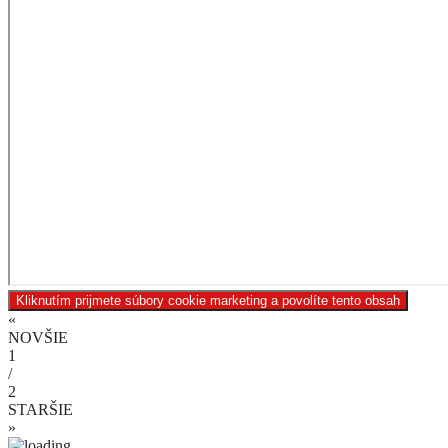
Kliknutím prijmete súbory cookie marketing a povolíte tento obsah
«
NOVŠIE
1
/
2
STARŠIE
»