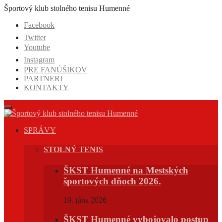
Prejsť
Športový klub stolného tenisu Humenné
na
Facebook
obsah
Twitter
Youtube
Instagram
PRE FANÚŠIKOV
PARTNERI
KONTAKTY
SPRÁVY
STOLNÝ TENIS
ŠKST Humenné na Mestských
športových dňoch 2026.
19. júna 2026
ŠKST Humenné vybojovalo postup