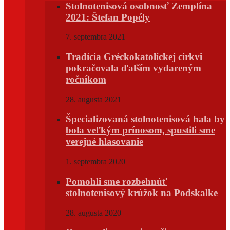
Stolnotenisová osobnosť Zemplína
2021: Štefan Popély
7. septembra 2021
Tradícia Gréckokatolíckej cirkvi
pokračovala ďalším vydareným
ročníkom
28. augusta 2021
Špecializovaná stolnotenisová hala by
bola veľkým prínosom, spustili sme
verejné hlasovanie
1. septembra 2020
Pomohli sme rozbehnúť
stolnotenisový krúžok na Podskalke
28. augusta 2020