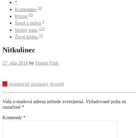
*
30
Komentáre
45
Rôzne
1
Šport a právo
222
Stolný tenis
55
Život klubu
Nitkulinec
27. júla 2016
by
Daniel Fink
Navigácia
←
registračné preukazy dospelí
príspevku
Vaša e-mailová adresa nebude zverejnená.
Vyžadované polia sú
označené
*
Komentár
*