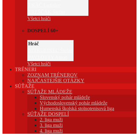
TKÁČ Ladislav
TREŠČÁK Štefan
Všetci hráči
DOSPELÍ 60+
Hráč
NITKULINEC Štefan
PAVLOTTY Anton
Všetci hráči
TRÉNERI
ZOZNAM TRÉNEROV
NAJČASTEJŠIE OTÁZKY
SÚŤAŽE
SÚŤAŽE MLÁDEŽE
Slovenský pohár mládeže
Východoslovenský pohár mládeže
Humenská školská stolnotenisová liga
SÚŤAŽE DOSPELÍ
2. liga muži
3. liga muži
4. liga muži