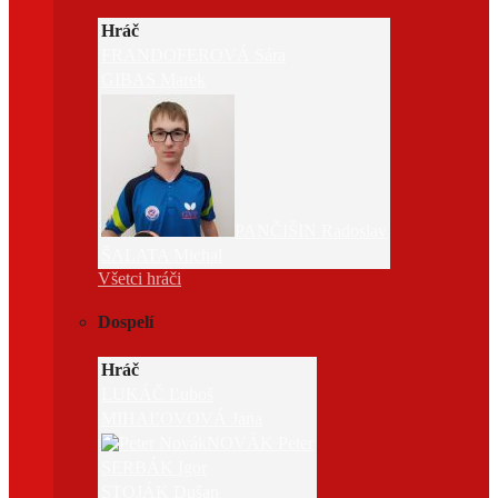
Hráč
FRANDOFEROVÁ Sára
GIBAS Marek
PANČIŠIN Radoslav
ŠALATA Michal
Všetci hráči
Dospelí
Hráč
LUKÁČ Ľuboš
MIHAĽOVOVÁ Jana
NOVÁK Peter
SERBÁK Igor
STOJÁK Dušan