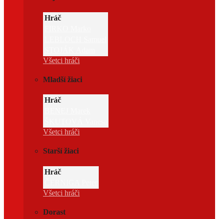
Hráč
FIRKO Marko
LEBLOCH Samuel
STOJÁK Adam
Všetci hráči
Mladší žiaci
Hráč
BENEJ Marek
ŠKUTOVÁ Vanesa
Všetci hráči
Starší žiaci
Hráč
ČERNIGA Peter
Všetci hráči
Dorast