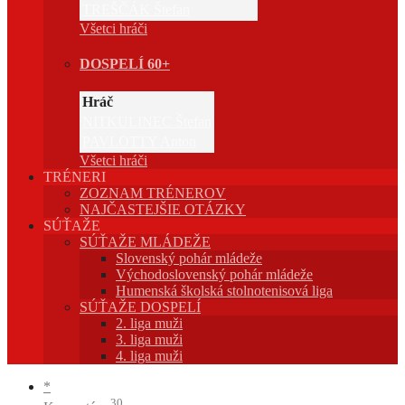
TREŠČÁK Štefan
Všetci hráči
DOSPELÍ 60+
Hráč
NITKULINEC Štefan
PAVLOTTY Anton
Všetci hráči
TRÉNERI
ZOZNAM TRÉNEROV
NAJČASTEJŠIE OTÁZKY
SÚŤAŽE
SÚŤAŽE MLÁDEŽE
Slovenský pohár mládeže
Východoslovenský pohár mládeže
Humenská školská stolnotenisová liga
SÚŤAŽE DOSPELÍ
2. liga muži
3. liga muži
4. liga muži
*
30