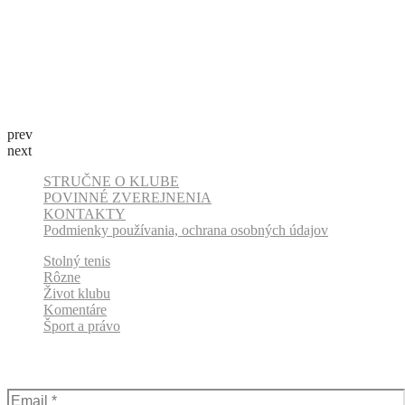
prev
next
STRUČNE O KLUBE
POVINNÉ ZVEREJNENIA
KONTAKTY
Podmienky používania, ochrana osobných údajov
Stolný tenis
Rôzne
Život klubu
Komentáre
Šport a právo
Odber klubových správ