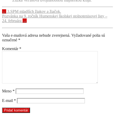
Zuzka Veľasová dvojnásobnou majsterkou kraja.
Navigácia
←
3.SPM mladších žiakov a žiačok.
Pozvánka na 9. ročník Humenskej školskej stolnotenisovej ligy –
príspevku
24. februára
→
Vaša e-mailová adresa nebude zverejnená.
Vyžadované polia sú
označené
*
Komentár
*
Meno
*
E-mail
*