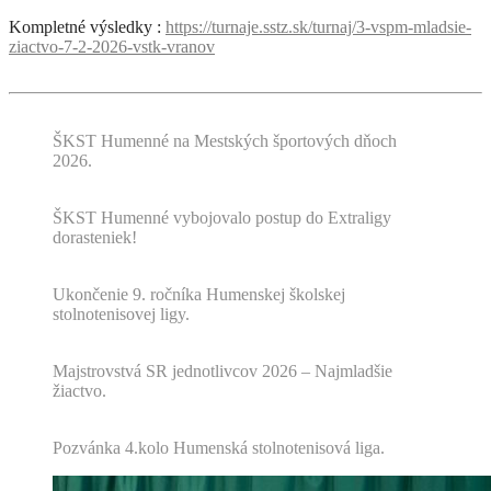
Kompletné výsledky :
https://turnaje.sstz.sk/turnaj/3-vspm-mladsie-
ziactvo-7-2-2026-vstk-vranov
ŠKST Humenné na Mestských športových dňoch
2026.
ŠKST Humenné vybojovalo postup do Extraligy
dorasteniek!
Ukončenie 9. ročníka Humenskej školskej
stolnotenisovej ligy.
Majstrovstvá SR jednotlivcov 2026 – Najmladšie
žiactvo.
Pozvánka 4.kolo Humenská stolnotenisová liga.