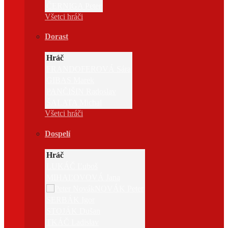
ČERNIGA Peter
Všetci hráči
Dorast
Hráč
FRANDOFEROVÁ Sára
GIBAS Marek
PANČIŠIN Radoslav
ŠALATA Michal
Všetci hráči
Dospelí
Hráč
LUKÁČ Ľuboš
MIHAĽOVOVÁ Jana
NOVÁK Peter
SERBÁK Igor
STOJÁK Dušan
TKÁČ Ladislav