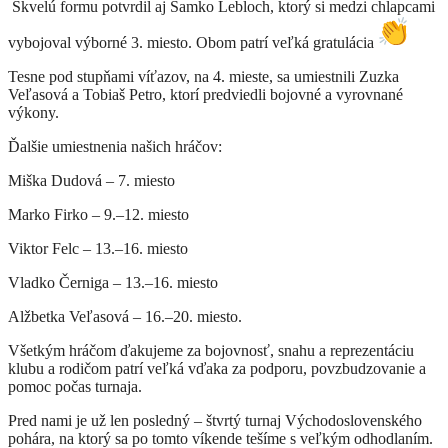
Skvelú formu potvrdil aj Samko Lebloch, ktorý si medzi chlapcami
vybojoval výborné 3. miesto. Obom patrí veľká gratulácia
Tesne pod stupňami víťazov, na 4. mieste, sa umiestnili Zuzka
Veľasová a Tobiaš Petro, ktorí predviedli bojovné a vyrovnané
výkony.
Ďalšie umiestnenia našich hráčov:
Miška Dudová – 7. miesto
Marko Firko – 9.–12. miesto
Viktor Felc – 13.–16. miesto
Vladko Černiga – 13.–16. miesto
Alžbetka Veľasová – 16.–20. miesto.
Všetkým hráčom ďakujeme za bojovnosť, snahu a reprezentáciu
klubu a rodičom patrí veľká vďaka za podporu, povzbudzovanie a
pomoc počas turnaja.
Pred nami je už len posledný – štvrtý turnaj Východoslovenského
pohára, na ktorý sa po tomto víkende tešíme s veľkým odhodlaním.