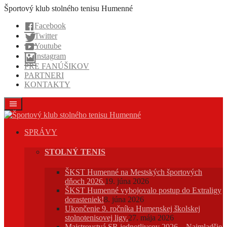
Prejsť
Športový klub stolného tenisu Humenné
na
Facebook
obsah
Twitter
Youtube
Instagram
PRE FANÚŠIKOV
PARTNERI
KONTAKTY
SPRÁVY
STOLNÝ TENIS
ŠKST Humenné na Mestských športových
dňoch 2026.
19. júna 2026
ŠKST Humenné vybojovalo postup do Extraligy
dorasteniek!
8. júna 2026
Ukončenie 9. ročníka Humenskej školskej
stolnotenisovej ligy.
27. mája 2026
Majstrovstvá SR jednotlivcov 2026 – Najmladšie