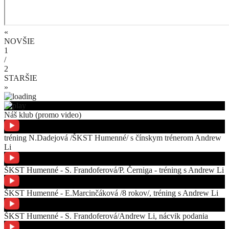
«
NOVŠIE
1
/
2
STARŠIE
»
Náš klub (promo video)
tréning N.Dadejová /ŠKST Humenné/ s čínskym trénerom Andrew
Li
ŠKST Humenné - S. Frandoferová/P. Černiga - tréning s Andrew Li
ŠKST Humenné - E.Marcinčáková /8 rokov/, tréning s Andrew Li
ŠKST Humenné - S. Frandoferová/Andrew Li, nácvik podania