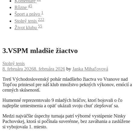
Komentáre
45
Rôzne
1
Šport a právo
222
Stolný tenis
55
Život klubu
3.VSPM mladšie žiactvo
Stolný tenis
8. februára 2026
8. februára 2026
by
Janka Mihaľovová
Tretí Východoslovenský pohár mladšieho žiactva vo Vranove nad
Topľou priniesol pre náš klub množstvo pekných výkonov, emócií a
cenných skúseností.
Humenné reprezentovalo 9 mladých hráčov, ktorí bojovali o čo
najlepšie umiestnenia a opäť ukázali svoju chuť zlepšovať sa.
Medzi najväčšie úspechy turnaja patrí výborné vystúpenie Ninky
Pachovskej, ktorá si počínala suverénne, bez zaváhania a zaslúžene
si vybojovala 1. miesto.