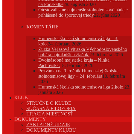
na Podskalke
28. augusta 2020
Otestovali sme najmenšie stolnotenisové nádeje
prihlásené do športovej triedy
22. júna 2020
KOMENTÁRE
Humenská školská stolnotenisová liga – 3.
kolo.
24. februára 2026
Zuzka Veľasová víťazka Východoslovenského
pohára najmladších žiačok.
23. februára 2026
Dvojnásobná majsterka kraja – Ninka
Pachovská.
18. februára 2026
Pozvánka na 9. ročník Humenskej školskej
stolnotenisovej ligy – 24. februára
10. februára
2026
Humenská školská stolnotenisová liga 2.kolo.
23.
januára 2026
KLUB
STRUČNE O KLUBE
SÚČASNÁ FILOZOFIA
HRACIA MIESTNOSŤ
DOKUMENTY
ZÁKLADNÉ ÚDAJE
DOKUMENTY KLUBU