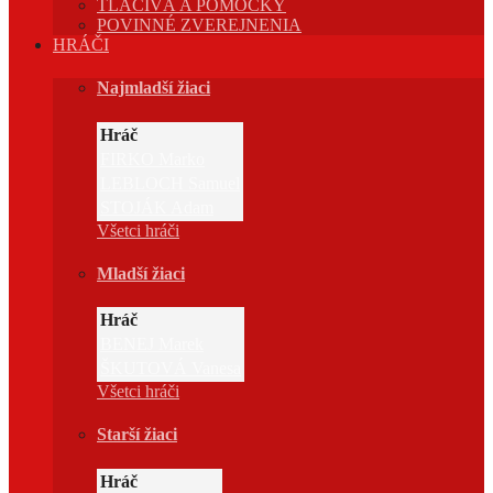
TLAČIVÁ A POMÔCKY
POVINNÉ ZVEREJNENIA
HRÁČI
Najmladší žiaci
Hráč
FIRKO Marko
LEBLOCH Samuel
STOJÁK Adam
Všetci hráči
Mladší žiaci
Hráč
BENEJ Marek
ŠKUTOVÁ Vanesa
Všetci hráči
Starší žiaci
Hráč